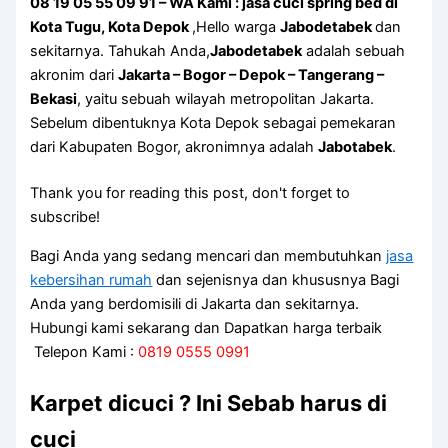
08 19 05 55 09 91 – WA Kami : jasa cuci spring bed di
Kota Tugu, Kota Depok
,Hello warga
Jabodetabek
dan
sekitarnya. Tahukah Anda,
Jabodetabek
adalah sebuah
akronim dari
Jakarta – Bogor – Depok – Tangerang –
Bekasi
, yaitu sebuah wilayah metropolitan Jakarta.
Sebelum dibentuknya Kota Depok sebagai pemekaran
dari Kabupaten Bogor, akronimnya adalah
Jabotabek
.
Thank you for reading this post, don't forget to
subscribe!
Bagi Anda yang sedang mencari dan membutuhkan
jasa
kebersihan rumah
dan sejenisnya dan khususnya Bagi
Anda yang berdomisili di Jakarta dan sekitarnya.
Hubungi kami sekarang dan Dapatkan harga terbaik
Telepon Kami :
0819 0555 0991
Karpet dicuci ? Ini Sebab harus di
cuci