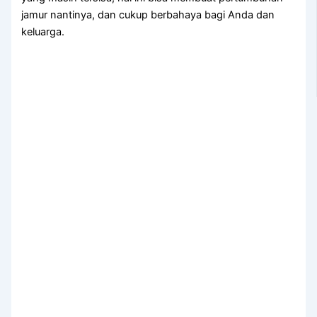
jamur nantinya, dаn cukup berbahaya bаgі Andа dаn
keluarga.