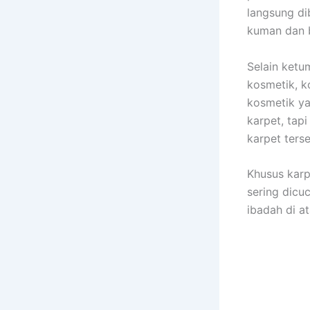
langsung di
kuman dаn b
Sеlаіn ketu
kosmetik, k
kosmetik уа
karpet, tар
karpet tеrѕ
Khusus karp
ѕеrіng dicu
ibadah dі at