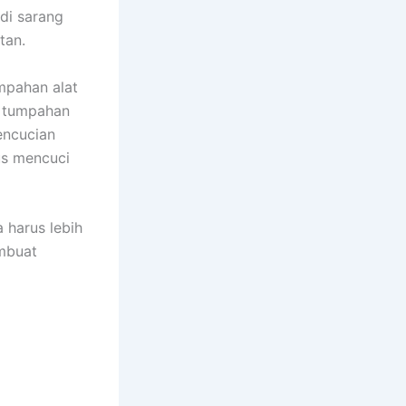
di sarang
tan.
mpahan alat
a tumpahan
encucian
uѕ mencuci
 hаruѕ lеbіh
embuat