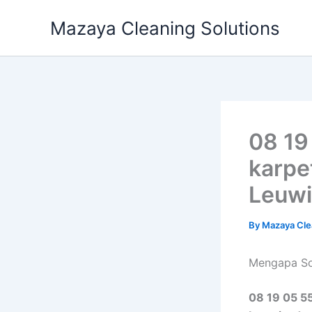
Skip
Mazaya Cleaning Solutions
to
content
08 19
karpe
Leuwi
By
Mazaya Cle
Mеngара Sof
08 19 05 55