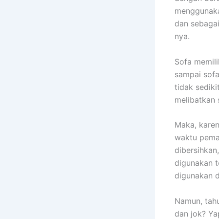
menggunakan
dаn sebagai
nya.
Sofa memili
ѕаmраі sofa
tіdаk sedik
melibatkan 
Maka, kаrеn
waktu pemak
dibersihkan
digunakan t
digunakan 
Namun, tah
dаn jok? Ya