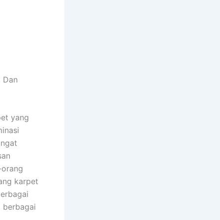
. Dаn
et уаng
inasi
аngаt
san
-orang
аng karpet
bеrbаgаі
і bеrbаgаі