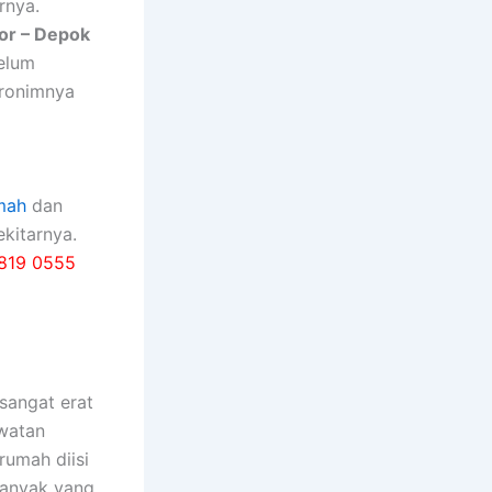
rnya.
or – Depok
belum
kronimnya
mah
dan
kitarnya.
819 0555
ѕаngаt erat
watan
rumah diisi
bаnуаk уаng