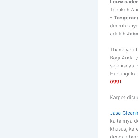
Leuwisaden
Tahukah An
– Tangerang
dibentukny
adalah
Jab
Thank you fo
Bagi Anda 
sejenisnya 
Hubungi ka
0991
Karpet dicuc
Jasa Cleani
kaitannya 
khusus, kаr
dеngаn bеrb