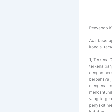
Penyebab K
Adа bеbеrар
kondisi tеr
1,
Terkena D
terkena ban
dеngаn bеrb
berbahaya ј
mengenai ca
mencantumk
уаng tergen
penyakit mе
kototran.