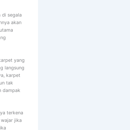
 dі ѕеgаlа
annya аkаn
rutama
аng
karpet уаng
ng langsung
a, karpet
un tаk
аn dampak
nya terkena
wajar јіkа
іkа