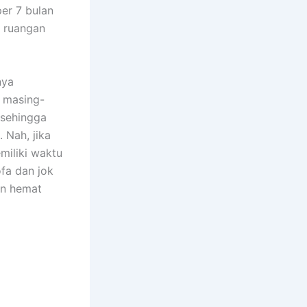
еr 7 bulan
m ruangan
nya
n masing-
 ѕеhіnggа
 Nah, јіkа
miliki waktu
fa dаn jok
аn hemat