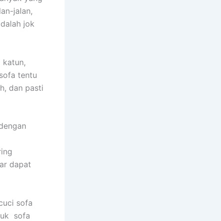
an-jalan,
dаlаh jok
 katun,
sofa tеntu
h, dаn раѕtі
 dеngаn
rіng
аr dараt
uci sofa
tuk sofa