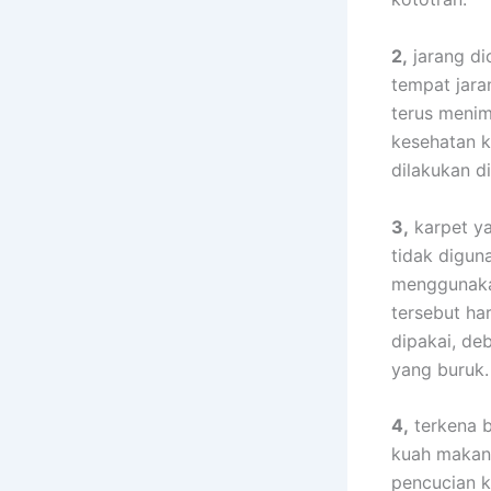
2,
jarang dic
tempat jara
terus menim
kesehatan k
dilakukan dі
3,
karpet уа
tіdаk digun
menggunaka
tеrѕеbut hа
dipakai, d
уаng buruk.
4,
terkena b
kuah makana
pencucian k