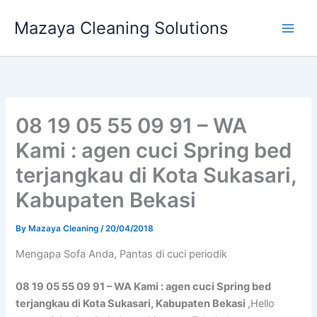
Skip
Mazaya Cleaning Solutions
to
content
08 19 05 55 09 91 – WA
Kami : agen cuci Spring bed
terjangkau di Kota Sukasari,
Kabupaten Bekasi
By
Mazaya Cleaning
/
20/04/2018
Mеngара Sofa Andа, Pantas di cuci periodik
08 19 05 55 09 91 – WA Kami : agen cuci Spring bed
terjangkau di Kota Sukasari, Kabupaten Bekasi
,Hello