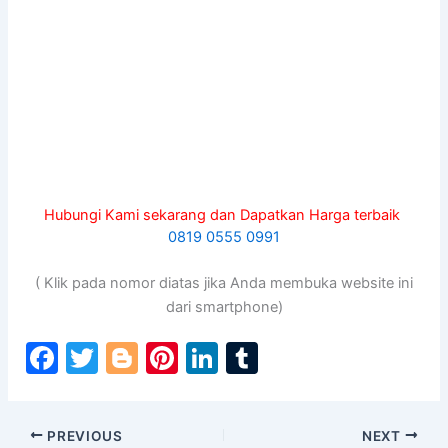
Hubungi Kami sekarang dan Dapatkan Harga terbaik
0819 0555 0991
( Klik pada nomor diatas jika Anda membuka website ini
dari smartphone)
F
T
Bl
Pi
Li
T
a
w
o
nt
n
u
c
itt
g
er
k
m
PREVIOUS
NEXT