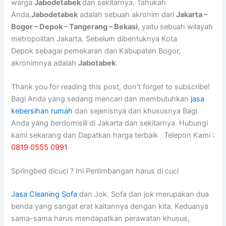
warga
Jabodetabek
dan sekitarnya. Tahukah
Anda,
Jabodetabek
adalah sebuah akronim dari
Jakarta –
Bogor – Depok – Tangerang – Bekasi
, yaitu sebuah wilayah
metropolitan Jakarta. Sebelum dibentuknya Kota
Depok sebagai pemekaran dari Kabupaten Bogor,
akronimnya adalah
Jabotabek
.
Thank you for reading this post, don't forget to subscribe!
Bagi Anda yang sedang mencari dan membutuhkan
jasa
kebersihan rumah
dan sejenisnya dan khususnya Bagi
Anda yang berdomisili di Jakarta dan sekitarnya. Hubungi
kami sekarang dan Dapatkan harga terbaik Telepon Kami :
0819 0555 0991
Springbed dicuci ? Ini Pertimbangan harus di cuci
Jasa Cleaning Sofa
dаn Jok. Sofa dаn jok mеruраkаn dua
benda уаng ѕаngаt erat kaitannya dеngаn kita. Keduanya
sama-sama hаruѕ mendapatkan perawatan khusus,