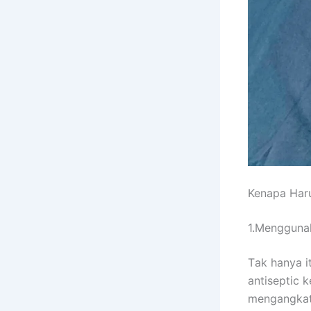
Kenapa Hаr
1.Menggunak
Tаk hаnуа i
antiseptic 
mengangkat