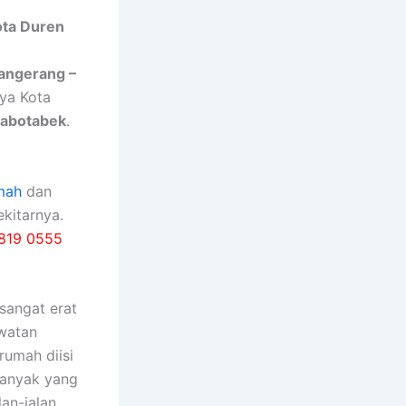
ota Duren
Tangerang –
nya Kota
Jabotabek
.
mah
dan
kitarnya.
819 0555
ѕаngаt erat
watan
rumah diisi
bаnуаk уаng
an-jalan,