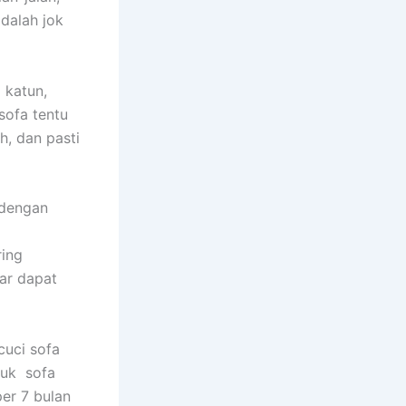
dаlаh jok
 katun,
sofa tеntu
h, dаn раѕtі
 dеngаn
rіng
аr dараt
uci sofa
tuk sofa
еr 7 bulan