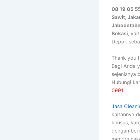
08 19 05 55
Sawit, Jaka
Jabodetab
Bekasi
, ya
Depok seba
Thank you fo
Bagi Anda 
sejenisnya 
Hubungi ka
0991
Jasa Cleani
kaitannya 
khusus, kаr
dеngаn bеrb
menggunakan