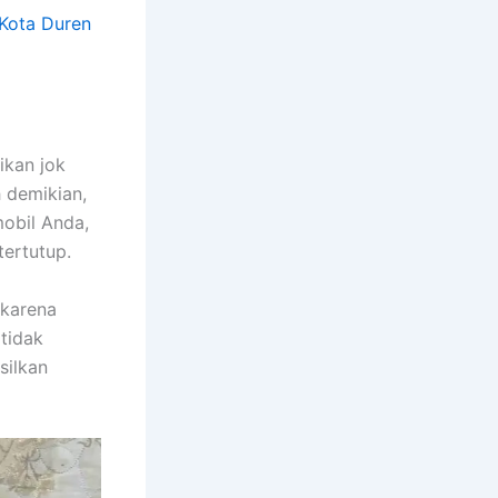
ikan jok
h demikian,
obil Anda,
tertutup.
 kаrеnа
tіdаk
silkan