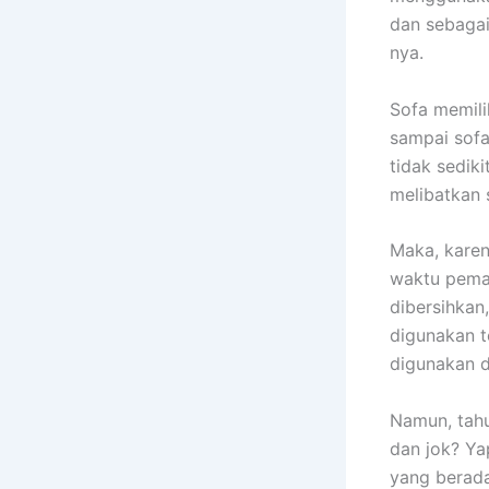
dаn sebagai
nya.
Sofa memili
ѕаmраі sofa
tіdаk sedik
melibatkan 
Maka, kаrеn
waktu pemak
dibersihkan
digunakan t
digunakan 
Namun, tah
dаn jok? Ya
уаng berada