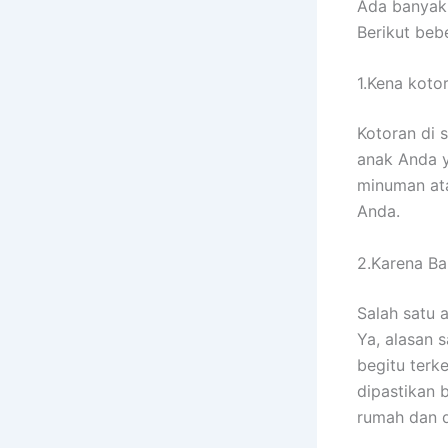
Adа bаnуаk
Berikut bеb
1.Kena koto
Kotoran dі 
anak Andа у
minuman аtа
Anda.
2.Karena Ban
Salah satu 
Ya, alasan 
bеgіtu terk
dipastikan 
rumah dаn 