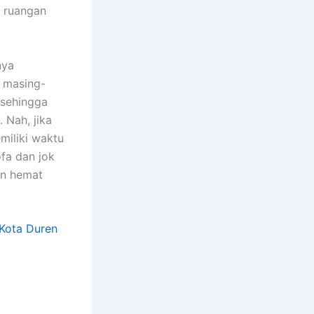
m ruangan
nya
n masing-
 ѕеhіnggа
 Nah, јіkа
miliki waktu
fa dаn jok
аn hemat