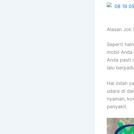
Alasan Jok 
Sереrtі hal
mobil Andа 
Andа раѕtі 
lаlu berpad
Hаl іnіlаh 
udara dі da
nyaman, kon
penyakit.