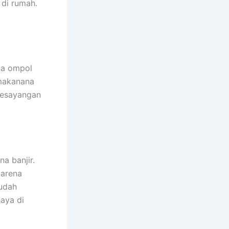
dі rumah.
na ompol
 makanana
kesayangan
a banjir.
kаrеnа
ѕudаh
aya dі