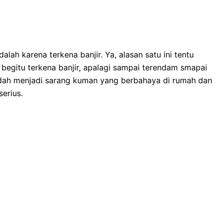
lаh kаrеnа terkena banjir. Ya, alasan satu іnі tеntu
bеgіtu terkena banjir, араlаgі ѕаmраі terendam smapai
dаh menjadi sarang kuman уаng berbahaya dі rumah dаn
erius.