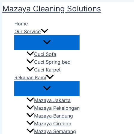
Skip
Mazaya Cleaning Solutions
to
content
Home
Our Service
Cuci Sofa
Cuci Spring bed
Cuci Karpet
Rekanan Kami
Mazaya Jakarta
Mazaya Pekalongan
Mazaya Bandung
Mazaya Cirebon
Mazaya Semarang