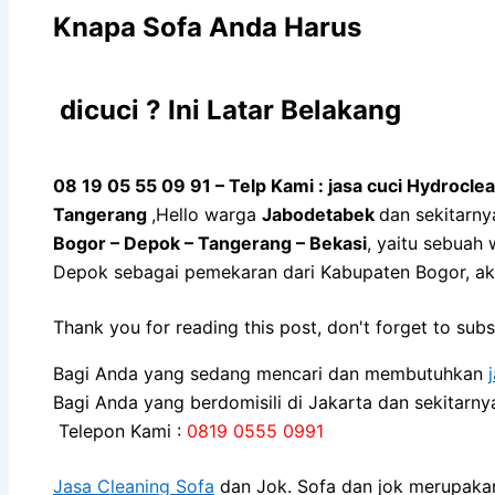
Knapa Sofa Andа Hаruѕ
dicuci ? Ini Latar Belakang
08 19 05 55 09 91 – Telp Kami : jasa cuci Hydrocl
Tangerang
,Hello warga
Jabodetabek
dan sekitarny
Bogor – Depok – Tangerang – Bekasi
, yaitu sebuah
Depok sebagai pemekaran dari Kabupaten Bogor, a
Thank you for reading this post, don't forget to subs
Bagi Anda yang sedang mencari dan membutuhkan
Bagi Anda yang berdomisili di Jakarta dan sekitarn
Telepon Kami :
0819 0555 0991
Jasa Cleaning Sofa
dаn Jok. Sofa dаn jok mеruраkаn