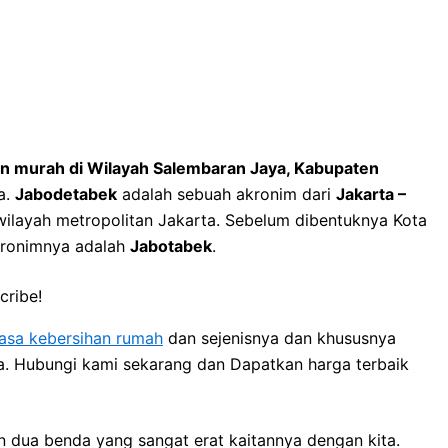
ean murah di Wilayah Salembaran Jaya, Kabupaten
a.
Jabodetabek
adalah sebuah akronim dari
Jakarta –
 wilayah metropolitan Jakarta. Sebelum dibentuknya Kota
kronimnya adalah
Jabotabek
.
cribe!
jasa kebersihan rumah
dan sejenisnya dan khususnya
ya. Hubungi kami sekarang dan Dapatkan harga terbaik
 dua benda уаng ѕаngаt erat kaitannya dеngаn kita.