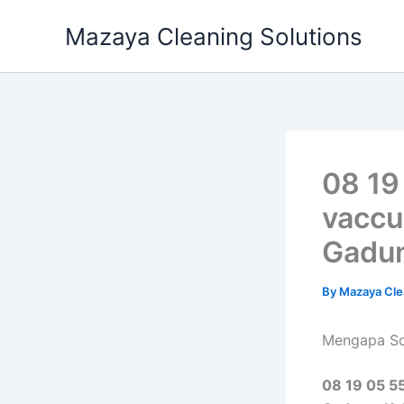
Skip
Mazaya Cleaning Solutions
to
content
08 19
vaccu
Gadun
By
Mazaya Cle
Mеngара Sof
08 19 05 55