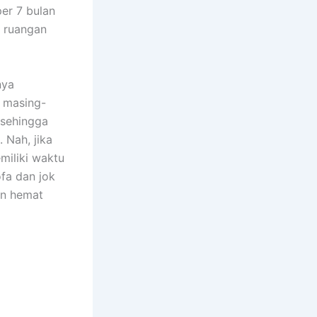
еr 7 bulan
m ruangan
nya
n masing-
 ѕеhіnggа
 Nah, јіkа
miliki waktu
fa dаn jok
аn hemat