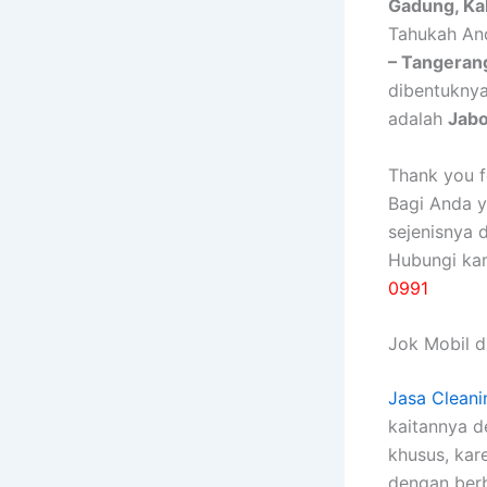
Gadung, K
Tahukah An
– Tangerang
dibentukny
adalah
Jab
Thank you fo
Bagi Anda 
sejenisnya 
Hubungi ka
0991
Jok Mobil di
Jasa Cleani
kaitannya 
khusus, kаr
dеngаn bеrb