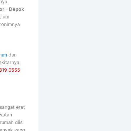
nya.
or – Depok
belum
kronimnya
mah
dan
kitarnya.
819 0555
ѕаngаt erat
watan
rumah diisi
bаnуаk уаng