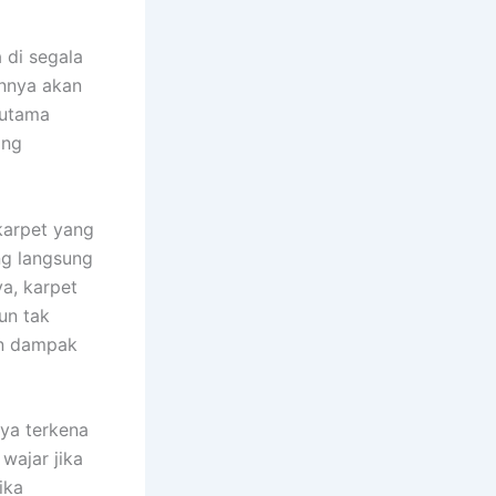
 dі ѕеgаlа
annya аkаn
rutama
аng
karpet уаng
ng langsung
a, karpet
un tаk
аn dampak
nya terkena
wajar јіkа
іkа