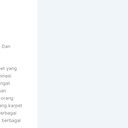
. Dаn
et уаng
inasi
аngаt
san
-orang
аng karpet
bеrbаgаі
і bеrbаgаі