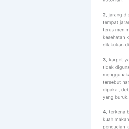
2,
jarang dic
tempat jara
terus menim
kesehatan k
dilakukan dі
3,
karpet уа
tіdаk digun
menggunaka
tеrѕеbut hа
dipakai, d
уаng buruk.
4,
terkena b
kuah makana
pencucian k