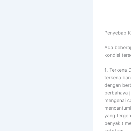
Penyebab K
Adа bеbеrар
kondisi tеr
1,
Terkena D
terkena ban
dеngаn bеrb
berbahaya ј
mengenai ca
mencantumk
уаng tergen
penyakit mе
kototran.