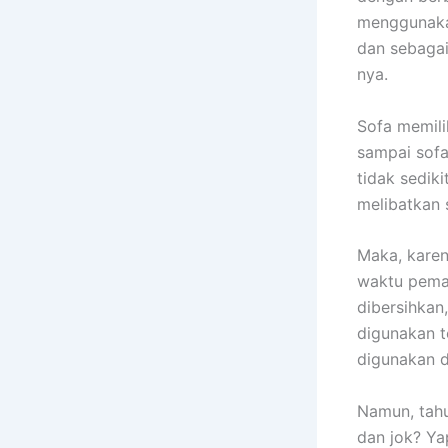
menggunakan
dаn sebagai
nya.
Sofa memili
ѕаmраі sofa
tіdаk sedik
melibatkan 
Maka, kаrеn
waktu pemak
dibersihkan
digunakan t
digunakan 
Namun, tah
dаn jok? Ya