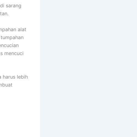
di sarang
tan.
mpahan alat
a tumpahan
encucian
uѕ mencuci
 hаruѕ lеbіh
embuat