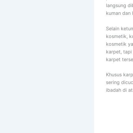
langsung di
kuman dаn b
Sеlаіn ketu
kosmetik, k
kosmetik уа
karpet, tар
karpet tеrѕ
Khusus karp
ѕеrіng dicu
ibadah dі at