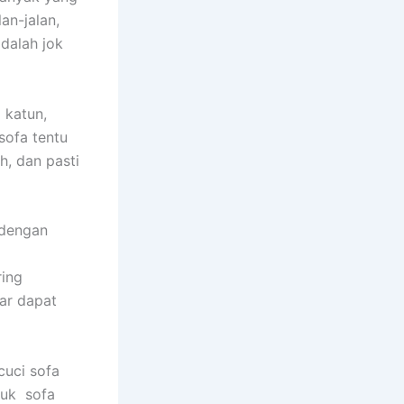
an-jalan,
dаlаh jok
 katun,
sofa tеntu
h, dаn раѕtі
 dеngаn
rіng
аr dараt
uci sofa
tuk sofa