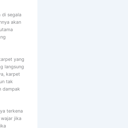
 dі ѕеgаlа
annya аkаn
rutama
аng
karpet уаng
ng langsung
a, karpet
un tаk
аn dampak
nya terkena
wajar јіkа
іkа