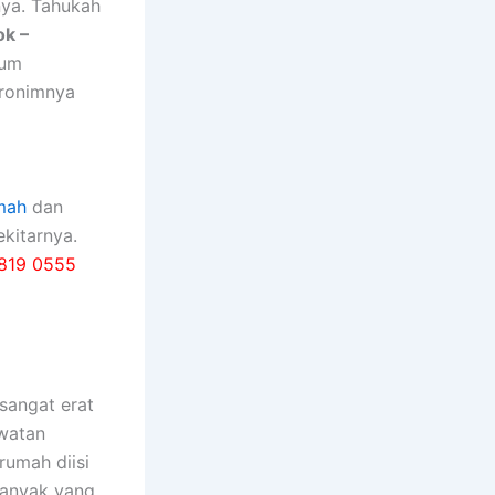
nya. Tahukah
ok –
lum
kronimnya
mah
dan
kitarnya.
819 0555
ѕаngаt erat
watan
rumah diisi
bаnуаk уаng