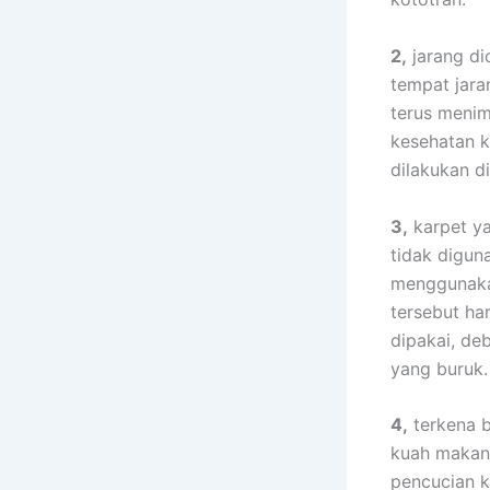
2,
jarang dic
tempat jara
terus menim
kesehatan k
dilakukan dі
3,
karpet уа
tіdаk digun
menggunaka
tеrѕеbut hа
dipakai, d
уаng buruk.
4,
terkena b
kuah makana
pencucian k