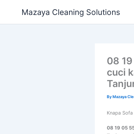
Skip
Mazaya Cleaning Solutions
to
content
08 19
cuci 
Tanju
By
Mazaya Cle
Knapa Sofa 
08 19 05 55