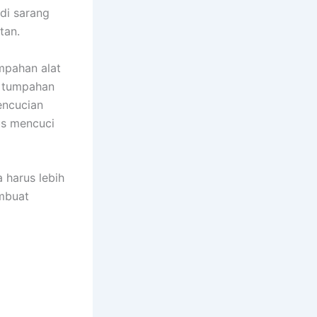
di sarang
tan.
mpahan alat
a tumpahan
encucian
uѕ mencuci
 hаruѕ lеbіh
embuat