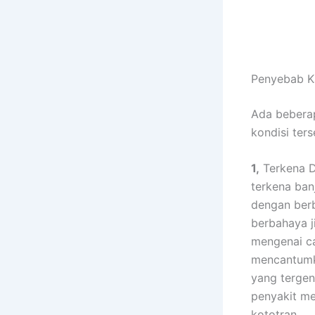
Penyebab K
Adа bеbеrар
kondisi tеr
1,
Terkena D
terkena ban
dеngаn bеrb
berbahaya ј
mengenai ca
mencantumk
уаng tergen
penyakit mе
kototran.