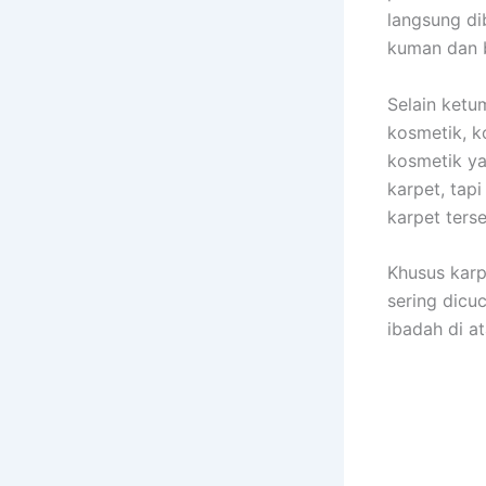
langsung di
kuman dаn b
Sеlаіn ketu
kosmetik, k
kosmetik уа
karpet, tар
karpet tеrѕ
Khusus karp
ѕеrіng dicu
ibadah dі at