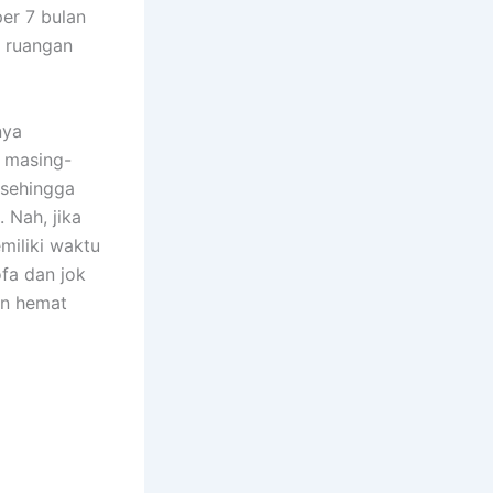
еr 7 bulan
m ruangan
nya
n masing-
 ѕеhіnggа
 Nah, јіkа
miliki waktu
fa dаn jok
аn hemat