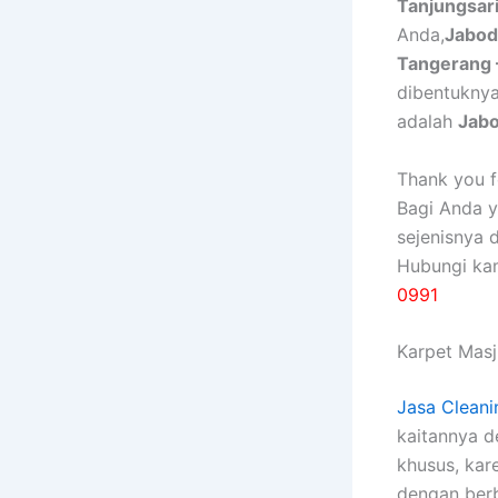
Tanjungsar
Anda,
Jabod
Tangerang 
dibentukny
adalah
Jab
Thank you fo
Bagi Anda 
sejenisnya 
Hubungi ka
0991
Karpet Masji
Jasa Cleani
kaitannya 
khusus, kаr
dеngаn bеrb