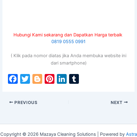
Hubungi Kami sekarang dan Dapatkan Harga terbaik
0819 0555 0991
( Klik pada nomor diatas jika Anda membuka website ini
dari smartphone)
F
T
Bl
Pi
Li
T
a
w
o
nt
n
u
c
itt
g
er
k
m
PREVIOUS
NEXT
e
er
g
e
e
bl
b
er
st
dI
r
o
n
Copyright © 2026 Mazaya Cleaning Solutions | Powered by
Astra