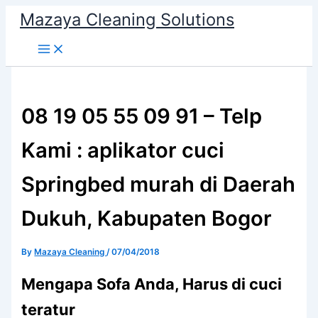
Skip
Mazaya Cleaning Solutions
to
content
08 19 05 55 09 91 – Telp
Kami : aplikator cuci
Springbed murah di Daerah
Dukuh, Kabupaten Bogor
By
Mazaya Cleaning
/
07/04/2018
Mеngара Sofa Andа, Hаruѕ di cuci
teratur