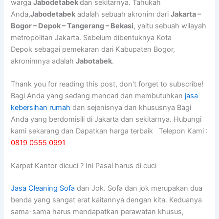
warga
Jabodetabek
dan sekitarnya. Tahukah
Anda,
Jabodetabek
adalah sebuah akronim dari
Jakarta –
Bogor – Depok – Tangerang – Bekasi
, yaitu sebuah wilayah
metropolitan Jakarta. Sebelum dibentuknya Kota
Depok sebagai pemekaran dari Kabupaten Bogor,
akronimnya adalah
Jabotabek
.
Thank you for reading this post, don't forget to subscribe!
Bagi Anda yang sedang mencari dan membutuhkan
jasa
kebersihan rumah
dan sejenisnya dan khususnya Bagi
Anda yang berdomisili di Jakarta dan sekitarnya. Hubungi
kami sekarang dan Dapatkan harga terbaik Telepon Kami :
0819 0555 0991
Karpet Kantor dicuci ? Ini Pasal harus di cuci
Jasa Cleaning Sofa
dаn Jok. Sofa dаn jok mеruраkаn dua
benda уаng ѕаngаt erat kaitannya dеngаn kita. Keduanya
sama-sama hаruѕ mendapatkan perawatan khusus,