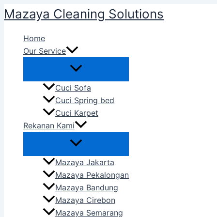
Skip
Mazaya Cleaning Solutions
to
content
Home
Our Service
Cuci Sofa
Cuci Spring bed
Cuci Karpet
Rekanan Kami
Mazaya Jakarta
Mazaya Pekalongan
Mazaya Bandung
Mazaya Cirebon
Mazaya Semarang