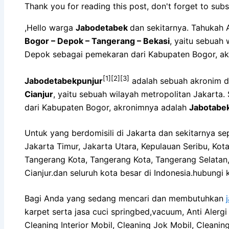
Thank you for reading this post, don't forget to subs
,Hello warga
Jabodetabek
dan sekitarnya. Tahukah 
Bogor – Depok – Tangerang – Bekasi
, yaitu sebuah
Depok sebagai pemekaran dari Kabupaten Bogor, a
[1]
[2]
[3]
Jabodetabekpunjur
adalah sebuah akronim d
Cianjur
, yaitu sebuah wilayah metropolitan Jakart
dari Kabupaten Bogor, akronimnya adalah
Jabotabe
Untuk yang berdomisili di Jakarta dan sekitarnya sep
Jakarta Timur, Jakarta Utara, Kepulauan Seribu, Ko
Tangerang Kota, Tangerang Kota, Tangerang Selatan,
Cianjur.dan seluruh kota besar di Indonesia.hubung
Bagi Anda yang sedang mencari dan membutuhkan
karpet serta jasa cuci springbed,vacuum, Anti Alergi
Cleaning Interior Mobil, Cleaning Jok Mobil, Cleanin