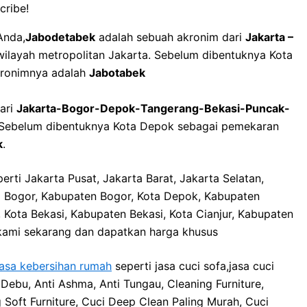
cribe!
Anda,
Jabodetabek
adalah sebuah akronim dari
Jakarta –
 wilayah metropolitan Jakarta. Sebelum dibentuknya Kota
kronimnya adalah
Jabotabek
ari
Jakarta-Bogor-Depok-Tangerang-Bekasi-Puncak-
a. Sebelum dibentuknya Kota Depok sebagai pemekaran
k
.
erti Jakarta Pusat, Jakarta Barat, Jakarta Selatan,
ta Bogor, Kabupaten Bogor, Kota Depok, Kabupaten
 Kota Bekasi, Kabupaten Bekasi, Kota Cianjur, Kabupaten
i kami sekarang dan dapatkan harga khusus
jasa kebersihan rumah
seperti jasa cuci sofa,jasa cuci
 Debu, Anti Ashma, Anti Tungau, Cleaning Furniture,
g Soft Furniture, Cuci Deep Clean Paling Murah, Cuci