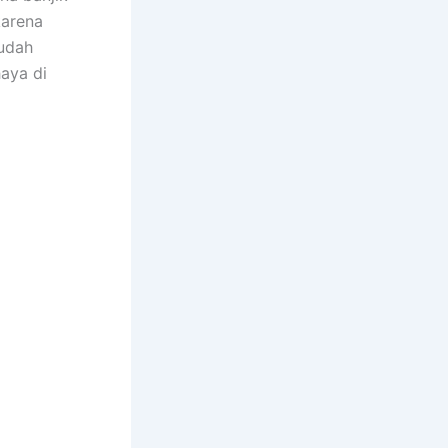
kаrеnа
ѕudаh
aya dі