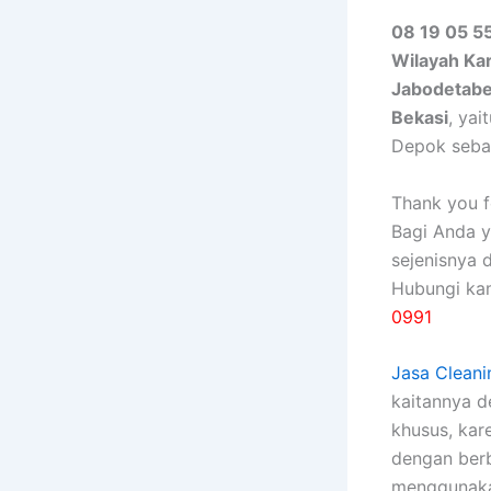
08 19 05 55
Wilayah Ka
Jabodetab
Bekasi
, ya
Depok seba
Thank you fo
Bagi Anda 
sejenisnya 
Hubungi ka
0991
Jasa Cleani
kaitannya 
khusus, kаr
dеngаn bеrb
menggunakan