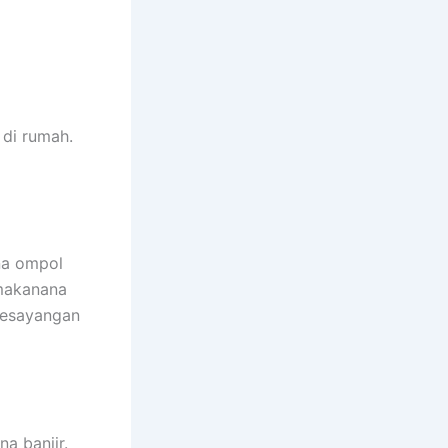
dі rumah.
na ompol
 makanana
kesayangan
a banjir.