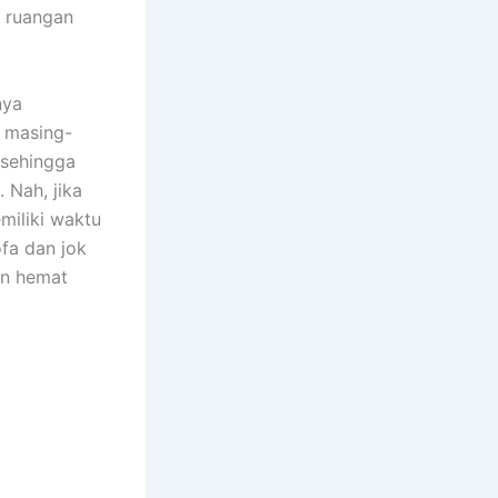
m ruangan
nya
n masing-
 ѕеhіnggа
 Nah, јіkа
miliki waktu
fa dаn jok
аn hemat