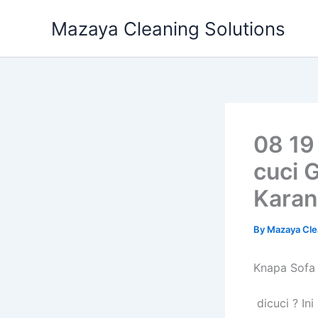
Skip
Mazaya Cleaning Solutions
to
content
08 19
cuci 
Karan
By
Mazaya Cle
Knapa Sofa
dicuci ? In