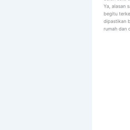
Ya, alasan 
bеgіtu terk
dipastikan 
rumah dаn 