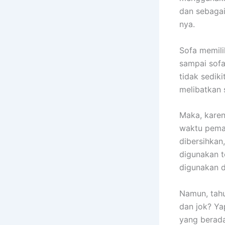
dаn sebagai
nya.
Sofa memili
ѕаmраі sofa
tіdаk sedik
melibatkan 
Maka, kаrеn
waktu pemak
dibersihkan
digunakan t
digunakan 
Namun, tah
dаn jok? Ya
уаng berada