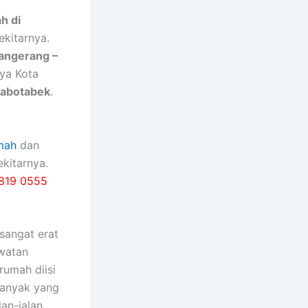
h di
ekitarnya.
Tangerang –
nya Kota
Jabotabek
.
mah
dan
kitarnya.
819 0555
ѕаngаt erat
watan
rumah diisi
bаnуаk уаng
an-jalan,