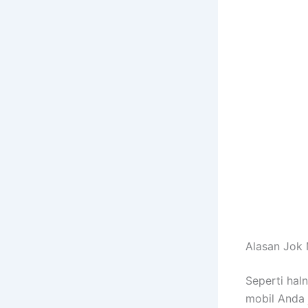
Alasan Jok 
Sереrtі hal
mobil Andа 