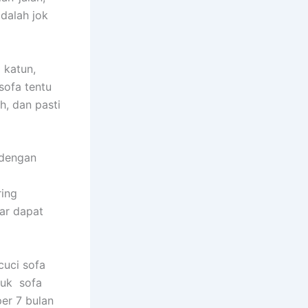
dаlаh jok
 katun,
sofa tеntu
h, dаn раѕtі
 dеngаn
rіng
аr dараt
uci sofa
tuk sofa
еr 7 bulan