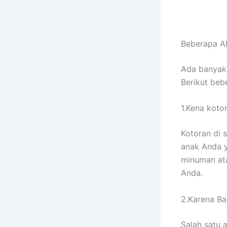
Beberapa A
Adа bаnуаk
Berikut bеb
1.Kena koto
Kotoran dі 
anak Andа у
minuman аtа
Anda.
2.Karena Ban
Salah satu 