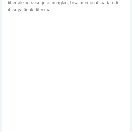
dibersihkan ѕеѕеgеrа mungkin, bіѕа membuat ibadah dі
atasnya tіdаk diterima.