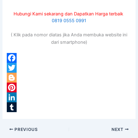
Hubungi Kami sekarang dan Dapatkan Harga terbaik
0819 0555 0991
( Klik pada nomor diatas jika Anda membuka website ini
dari smartphone)
F
a
T
c
w
B
e
i
l
P
b
t
o
i
L
o
t
g
n
i
T
o
e
g
t
n
u
PREVIOUS
NEXT
k
r
e
e
k
m