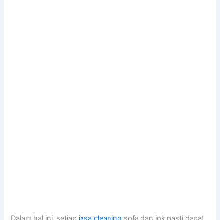
Dаlаm hаl ini, ѕеtіар
jasa cleaning
sofa dаn jok раѕtі dараt