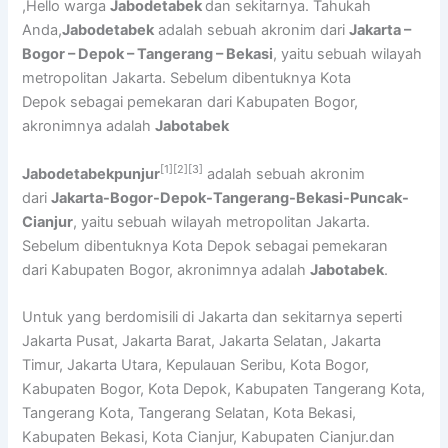
,Hello warga
Jabodetabek
dan sekitarnya. Tahukah
Anda,
Jabodetabek
adalah sebuah akronim dari
Jakarta –
Bogor – Depok – Tangerang – Bekasi
, yaitu sebuah wilayah
metropolitan Jakarta. Sebelum dibentuknya Kota
Depok sebagai pemekaran dari Kabupaten Bogor,
akronimnya adalah
Jabotabek
[1]
[2]
[3]
Jabodetabekpunjur
adalah sebuah akronim
dari
Jakarta-Bogor-Depok-Tangerang-Bekasi-Puncak-
Cianjur
, yaitu sebuah wilayah metropolitan Jakarta.
Sebelum dibentuknya Kota Depok sebagai pemekaran
dari Kabupaten Bogor, akronimnya adalah
Jabotabek
.
Untuk yang berdomisili di Jakarta dan sekitarnya seperti
Jakarta Pusat, Jakarta Barat, Jakarta Selatan, Jakarta
Timur, Jakarta Utara, Kepulauan Seribu, Kota Bogor,
Kabupaten Bogor, Kota Depok, Kabupaten Tangerang Kota,
Tangerang Kota, Tangerang Selatan, Kota Bekasi,
Kabupaten Bekasi, Kota Cianjur, Kabupaten Cianjur.dan