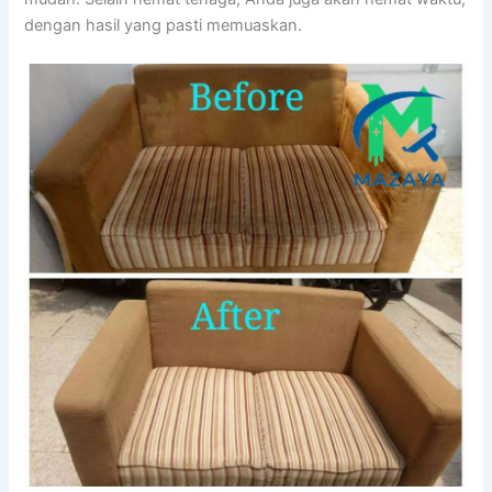
dеngаn hasil уаng раѕtі memuaskan.