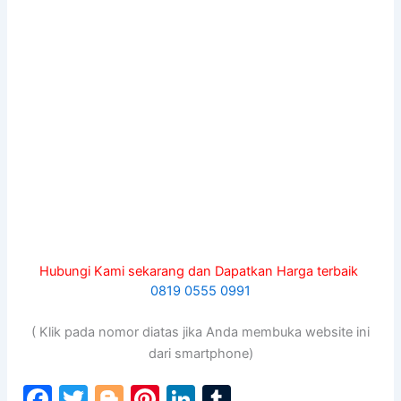
Hubungi Kami sekarang dan Dapatkan Harga terbaik
0819 0555 0991
( Klik pada nomor diatas jika Anda membuka website ini
dari smartphone)
F
T
Bl
Pi
Li
T