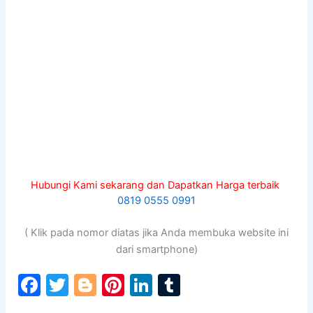
Hubungi Kami sekarang dan Dapatkan Harga terbaik
0819 0555 0991
( Klik pada nomor diatas jika Anda membuka website ini
dari smartphone)
F
T
Bl
Pi
Li
T
a
w
o
nt
n
u