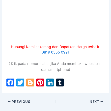
Hubungi Kami sekarang dan Dapatkan Harga terbaik
0819 0555 0991
( Klik pada nomor diatas jika Anda membuka website ini
dari smartphone)
F
T
Bl
Pi
Li
T
a
w
o
nt
n
u
c
itt
g
er
k
m
PREVIOUS
NEXT
e
er
g
e
e
bl