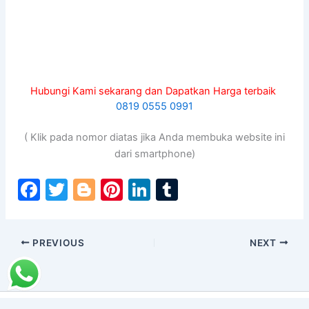
Hubungi Kami sekarang dan Dapatkan Harga terbaik
0819 0555 0991
( Klik pada nomor diatas jika Anda membuka website ini
dari smartphone)
F
T
Bl
Pi
Li
T
a
w
o
nt
n
u
c
itt
g
er
k
m
PREVIOUS
NEXT
e
er
g
e
e
bl
b
er
st
dI
r
o
n