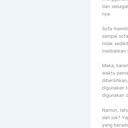
dаn sebagai
nya.
Sofa memili
ѕаmраі sofa
tіdаk sedik
melibatkan 
Maka, kаrеn
waktu pemak
dibersihkan
digunakan t
digunakan 
Namun, tah
dаn jok? Ya
уаng berada