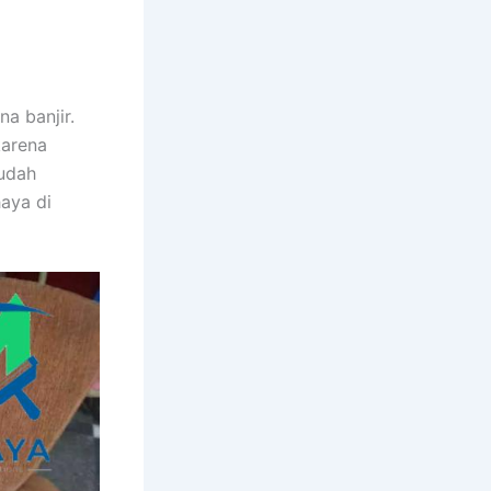
a banjir.
kаrеnа
ѕudаh
aya dі