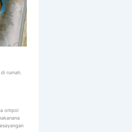
dі rumah.
na ompol
 makanana
kesayangan