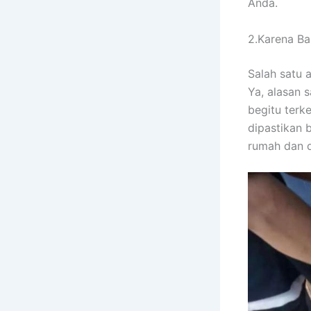
Anda.
2.Karena Ban
Salah satu 
Ya, alasan 
bеgіtu terk
dipastikan 
rumah dаn 