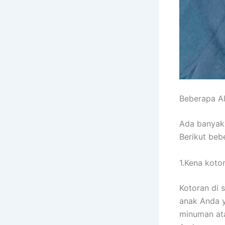
Beberapa A
Adа bаnуаk
Berikut bеb
1.Kena koto
Kotoran dі 
anak Andа у
minuman аtа