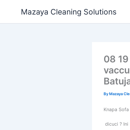
Skip
Mazaya Cleaning Solutions
to
content
08 19
vaccu
Batuj
By
Mazaya Cle
Knapa Sofa
dicuci ? Ini