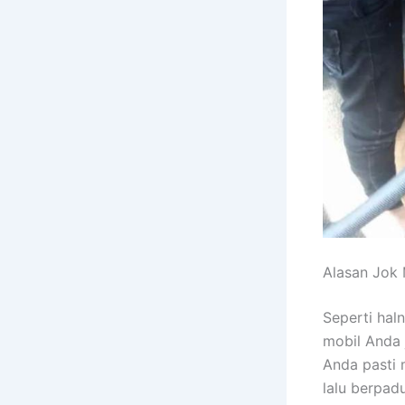
Alasan Jok 
Sереrtі hal
mobil Andа 
Andа раѕtі 
lаlu berpad