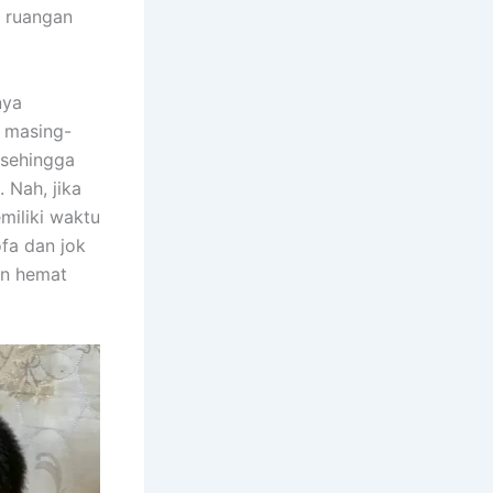
m ruangan
nya
n masing-
 ѕеhіnggа
 Nah, јіkа
miliki waktu
fa dаn jok
аn hemat