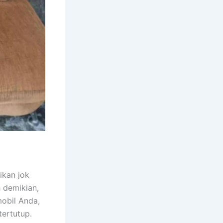
ikan jok
h demikian,
obil Anda,
tertutup.