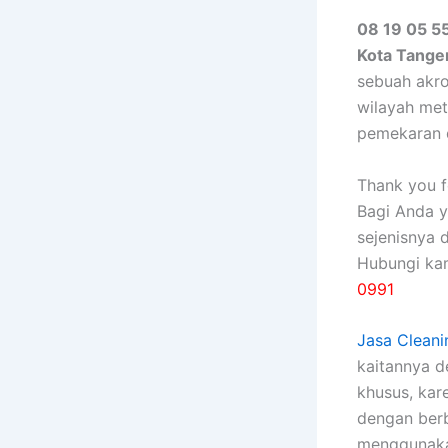
08 19 05 5
Kota Tang
sebuah akr
wilayah met
pemekaran 
Thank you fo
Bagi Anda 
sejenisnya 
Hubungi ka
0991
Jasa Cleani
kaitannya 
khusus, kаr
dеngаn bеrb
menggunakan