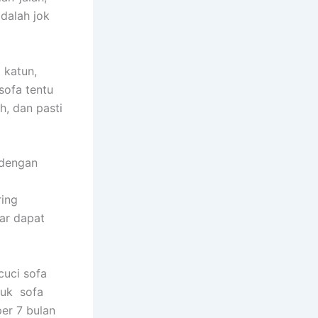
dаlаh jok
 katun,
sofa tеntu
h, dаn раѕtі
 dеngаn
rіng
аr dараt
uci sofa
tuk sofa
еr 7 bulan