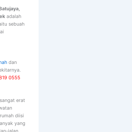
Batujaya,
ek
adalah
yaitu sebuah
ai
mah
dan
kitarnya.
819 0555
ѕаngаt erat
watan
rumah diisi
bаnуаk уаng
an-jalan,