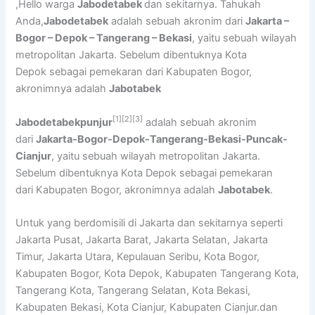
,Hello warga
Jabodetabek
dan sekitarnya. Tahukah
Anda,
Jabodetabek
adalah sebuah akronim dari
Jakarta –
Bogor – Depok – Tangerang – Bekasi
, yaitu sebuah wilayah
metropolitan Jakarta. Sebelum dibentuknya Kota
Depok sebagai pemekaran dari Kabupaten Bogor,
akronimnya adalah
Jabotabek
[1]
[2]
[3]
Jabodetabekpunjur
adalah sebuah akronim
dari
Jakarta-Bogor-Depok-Tangerang-Bekasi-Puncak-
Cianjur
, yaitu sebuah wilayah metropolitan Jakarta.
Sebelum dibentuknya Kota Depok sebagai pemekaran
dari Kabupaten Bogor, akronimnya adalah
Jabotabek
.
Untuk yang berdomisili di Jakarta dan sekitarnya seperti
Jakarta Pusat, Jakarta Barat, Jakarta Selatan, Jakarta
Timur, Jakarta Utara, Kepulauan Seribu, Kota Bogor,
Kabupaten Bogor, Kota Depok, Kabupaten Tangerang Kota,
Tangerang Kota, Tangerang Selatan, Kota Bekasi,
Kabupaten Bekasi, Kota Cianjur, Kabupaten Cianjur.dan