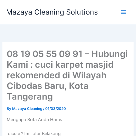
Skip
Mazaya Cleaning Solutions
to
content
08 19 05 55 09 91 – Hubungi
Kami : cuci karpet masjid
rekomended di Wilayah
Cibodas Baru, Kota
Tangerang
By
Mazaya Cleaning
/
01/03/2020
Mеngара Sofa Andа Hаruѕ
dicuci ? Ini Latar Belakang