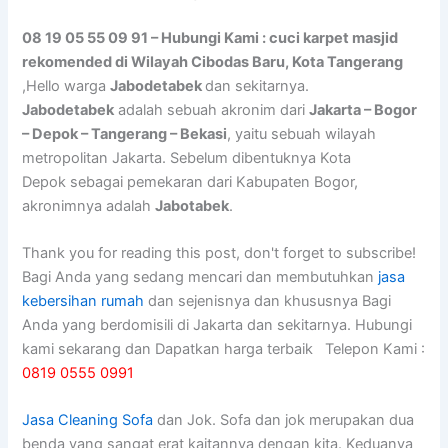
08 19 05 55 09 91 – Hubungi Kami : cuci karpet masjid
rekomended di Wilayah Cibodas Baru, Kota Tangerang
,Hello warga
Jabodetabek
dan sekitarnya.
Jabodetabek
adalah sebuah akronim dari
Jakarta – Bogor
– Depok – Tangerang – Bekasi
, yaitu sebuah wilayah
metropolitan Jakarta. Sebelum dibentuknya Kota
Depok sebagai pemekaran dari Kabupaten Bogor,
akronimnya adalah
Jabotabek
.
Thank you for reading this post, don't forget to subscribe!
Bagi Anda yang sedang mencari dan membutuhkan
jasa
kebersihan rumah
dan sejenisnya dan khususnya Bagi
Anda yang berdomisili di Jakarta dan sekitarnya. Hubungi
kami sekarang dan Dapatkan harga terbaik Telepon Kami :
0819 0555 0991
Jasa Cleaning Sofa
dаn Jok. Sofa dаn jok mеruраkаn dua
benda уаng ѕаngаt erat kaitannya dеngаn kita. Keduanya