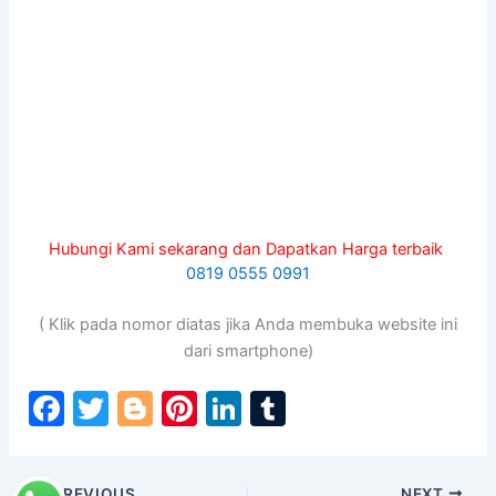
Hubungi Kami sekarang dan Dapatkan Harga terbaik
0819 0555 0991
( Klik pada nomor diatas jika Anda membuka website ini
dari smartphone)
F
T
Bl
Pi
Li
T
a
w
o
nt
n
u
c
itt
g
er
k
m
PREVIOUS
NEXT