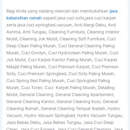
Bagi Anda yang sedang mencari dan membutuhkan
jasa
kebersihan rumah
seperti jasa cuci sofa,jasa cuci karpet
serta jasa cuci springbed,vacuum, Anti Alergi Debu, Anti
Ashma, Anti Tungau, Cleaning Furniture, Cleaning Interior
Mobil, Cleaning Jok Mobil, Cleaning Soft Furniture, Cuci
Deep Clean Paling Murah, Cuci General Cleaning Paling
Murah, Cuci Gordyn, Cuci Hydroclean Paling Murah, Cuci
Jok Mobil, Cuci Karpet Kantor Paling Murah, Cuci Karpet
Masjid Paling Murah, Cuci Premium Karpet, Cuci Premium
Sofa, Cuci Premium Springbed, Cuci Sofa Paling Murah,
Cuci Spring Bed Paling Murah, Cuci Springbed Paling
Murah, Cuci Toren, Cuci Karpet Paling Murah, Detailing
Mobil, General Cleaning, General Cleaning Apartement,
General Cleaning Kantor, General Cleaning Kost, General
Cleaning Rumah, General Cleaning Tempat Ibadah, Hydro
Vacuum, Hydro Vacuum Springbed, Hydro Vacuum Tungau,
Jasa Bebas Debu, Jasa Bebas Tungau, Jasa Cuci Deep
Clean, Jasa Cuci Expess, Jasa Cuci General Cleaning, Jasa