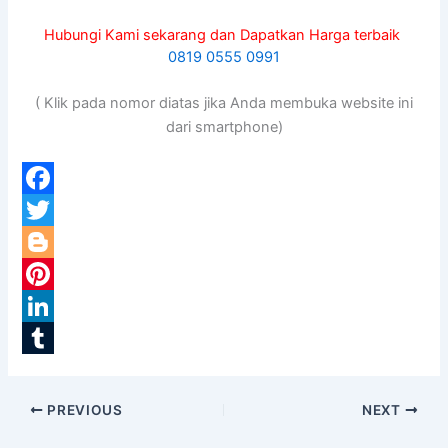
Hubungi Kami sekarang dan Dapatkan Harga terbaik
0819 0555 0991
( Klik pada nomor diatas jika Anda membuka website ini
dari smartphone)
F
a
T
c
w
B
e
i
l
P
b
t
o
i
L
o
t
g
n
i
T
o
e
g
t
n
u
PREVIOUS
NEXT
k
r
e
e
k
m