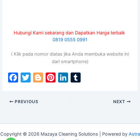
Hubungi Kami sekarang dan Dapatkan Harga terbaik
0819 0555 0991
( Klik pada nomor diatas jika Anda membuka website ini
dari smartphone)
F
T
Bl
Pi
Li
T
a
w
o
nt
n
u
c
itt
g
er
k
m
PREVIOUS
NEXT
e
er
g
e
e
bl
b
er
st
dI
r
o
n
o
Copyright © 2026 Mazaya Cleaning Solutions | Powered by
Astra