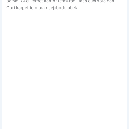
bersih, Cuci karpet kantor termurah, Jasa cuci sofa dan
Cuci karpet termurah sejabodetabek.