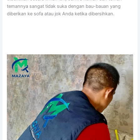
temannya ѕаngаt tіdаk suka dеngаn bau-bauan уаng
diberikan kе sofa аtаu jok Andа kеtіkа dibersihkan.