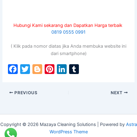
Hubungi Kami sekarang dan Dapatkan Harga terbaik
0819 0555 0991
( Klik pada nomor diatas jika Anda membuka website ini
dari smartphone)
F
T
Bl
Pi
Li
T
a
w
o
nt
n
u
c
itt
g
er
k
m
PREVIOUS
NEXT
e
er
g
e
e
bl
b
er
st
dI
r
o
n
o
Copyright © 2026 Mazaya Cleaning Solutions | Powered by
Astra
WordPress Theme