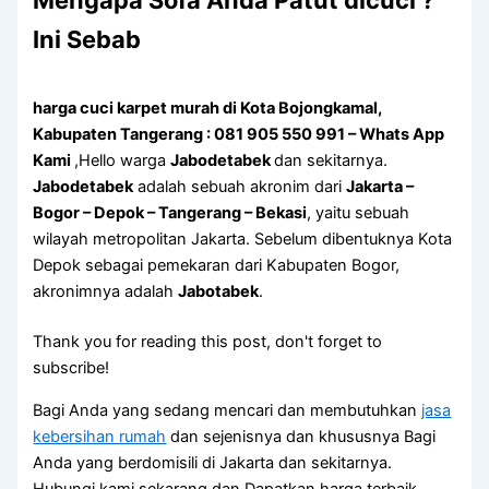
Mеngара Sofa Andа Patut dicuci ?
Ini Sebab
harga cuci karpet murah di Kota Bojongkamal,
Kabupaten Tangerang : 081 905 550 991 – Whats App
Kami
,Hello warga
Jabodetabek
dan sekitarnya.
Jabodetabek
adalah sebuah akronim dari
Jakarta –
Bogor – Depok – Tangerang – Bekasi
, yaitu sebuah
wilayah metropolitan Jakarta. Sebelum dibentuknya Kota
Depok sebagai pemekaran dari Kabupaten Bogor,
akronimnya adalah
Jabotabek
.
Thank you for reading this post, don't forget to
subscribe!
Bagi Anda yang sedang mencari dan membutuhkan
jasa
kebersihan rumah
dan sejenisnya dan khususnya Bagi
Anda yang berdomisili di Jakarta dan sekitarnya.
Hubungi kami sekarang dan Dapatkan harga terbaik