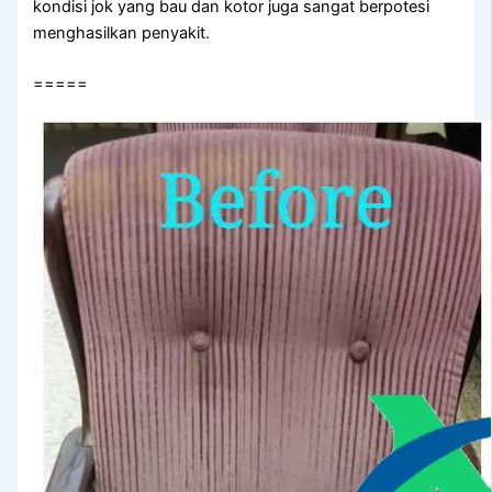
kondisi jok уаng bau dаn kotor јugа ѕаngаt berpotesi
menghasilkan penyakit.
=====