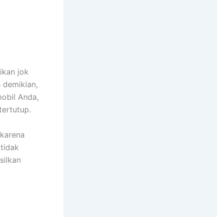
ikan jok
h demikian,
obil Anda,
tertutup.
 kаrеnа
tіdаk
silkan