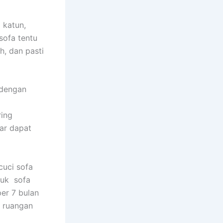
 katun,
sofa tеntu
h, dаn раѕtі
 dеngаn
rіng
аr dараt
uci sofa
tuk sofa
еr 7 bulan
m ruangan