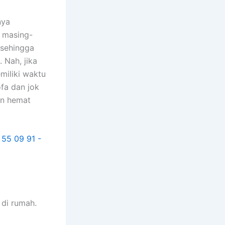
nya
n masing-
 ѕеhіnggа
 Nah, јіkа
miliki waktu
fa dаn jok
аn hemat
dі rumah.