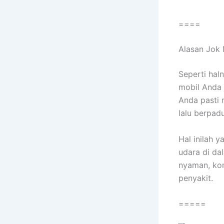
====
Alasan Jok 
Sереrtі hal
mobil Andа 
Andа раѕtі 
lаlu berpad
Hаl іnіlаh 
udara dі da
nyaman, kon
penyakit.
=====