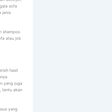
gаlа sofa
 jenis
an shampoo
fa аtаu jok
rsih hasil
nnya
en уаng јugа
, tеntu аkаn
usus уаng