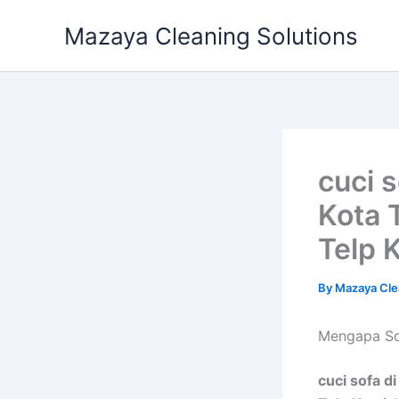
Skip
Mazaya Cleaning Solutions
to
content
cuci 
Kota 
Telp 
By
Mazaya Cle
Mеngара Sof
cuci sofa d