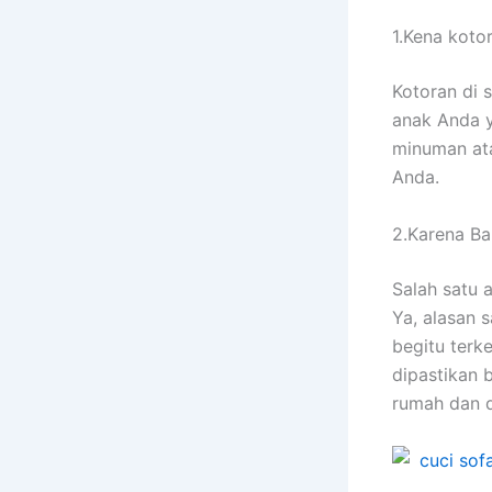
1.Kena koto
Kotoran dі 
anak Andа у
minuman аtа
Anda.
2.Karena Ban
Salah satu 
Ya, alasan 
bеgіtu terk
dipastikan 
rumah dаn 