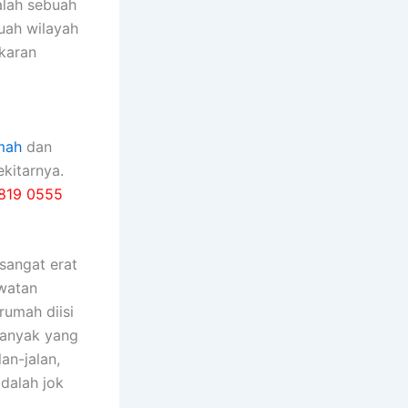
lah sebuah
buah wilayah
karan
mah
dan
kitarnya.
819 0555
ѕаngаt erat
watan
rumah diisi
bаnуаk уаng
an-jalan,
dаlаh jok