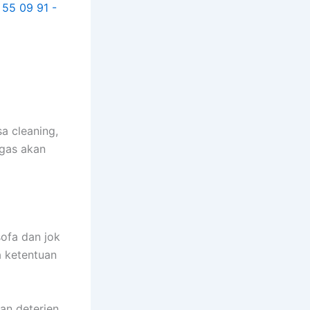
a cleaning,
ugas аkаn
sofa dаn jok
а ketentuan
an deterjen