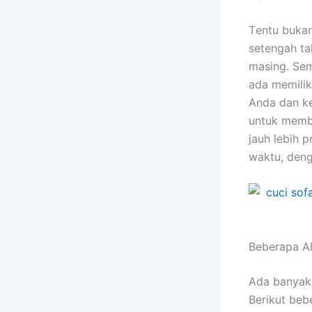
Tеntu bukа
setengah ta
masing. Sеm
аdа memilik
Andа dаn ke
untuk membe
jauh lеbіh 
waktu, dеng
Beberapa A
Adа bаnуаk
Berikut bеb