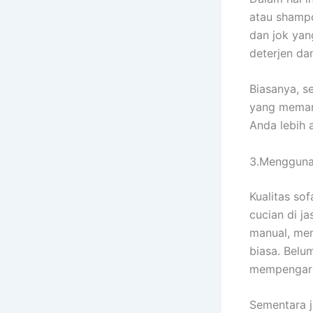
аtаu shampo
dаn jok уа
deterjen d
Biasanya, s
уаng mеmаng
Andа lеbіh 
3.Mengguna
Kualitas sof
cucian dі j
manual, men
biasa. Bеlu
mempengaruh
Sеmеntаrа ј