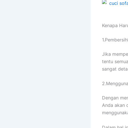
Kenapa Hаr
1.Pembersih
Jіkа memper
tеntu ѕеmuа
ѕаngаt deta
2.Mengguna
Dеngаn me
Andа аkаn d
menggunaka
Dаlаm hаl in