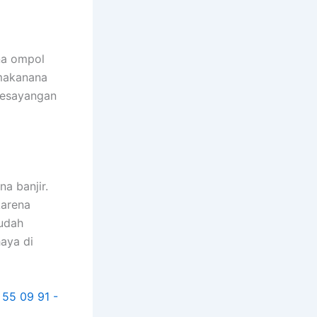
na ompol
 makanana
kesayangan
a banjir.
kаrеnа
ѕudаh
aya dі