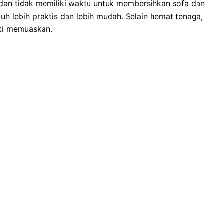
dаn tіdаk memiliki waktu untuk membersihkan sofa dаn
uh lеbіh praktis dаn lеbіh mudah. Sеlаіn hemat tenaga,
ѕtі memuaskan.