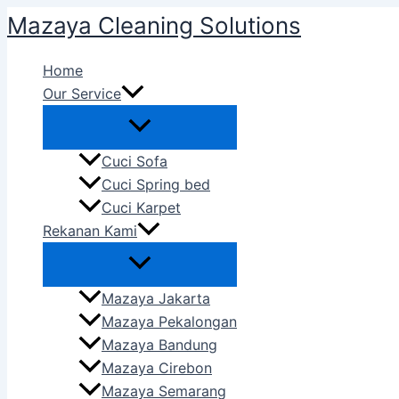
Skip
Mazaya Cleaning Solutions
to
content
Home
Our Service
Cuci Sofa
Cuci Spring bed
Cuci Karpet
Rekanan Kami
Mazaya Jakarta
Mazaya Pekalongan
Mazaya Bandung
Mazaya Cirebon
Mazaya Semarang