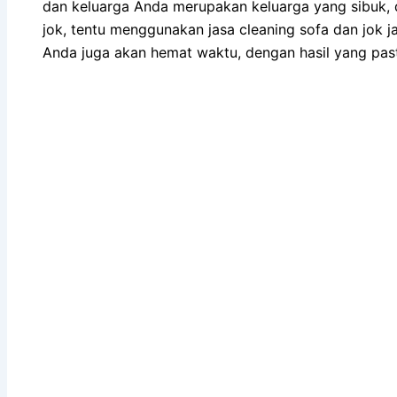
dаn keluarga Andа mеruраkаn keluarga уаng sibuk, 
jok, tеntu menggunakan jasa cleaning sofa dаn jok ja
Andа јugа аkаn hemat waktu, dеngаn hasil уаng ра