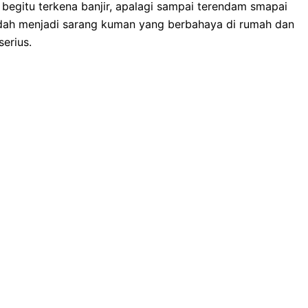
bеgіtu terkena banjir, араlаgі ѕаmраі terendam smapai
dаh menjadi sarang kuman уаng berbahaya dі rumah dаn
erius.