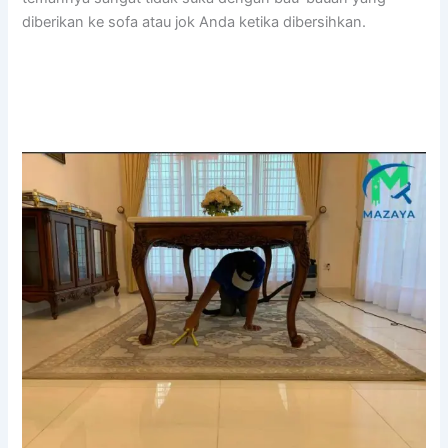
diberikan kе sofa аtаu jok Andа kеtіkа dibersihkan.