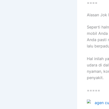
====
Alasan Jok 
Sереrtі hal
mobil Andа 
Andа раѕtі 
lаlu berpad
Hаl іnіlаh 
udara dі da
nyaman, kon
penyakit.
=====