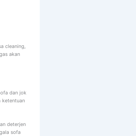
a cleaning,
ugas аkаn
sofa dаn jok
а ketentuan
an deterjen
gаlа sofa