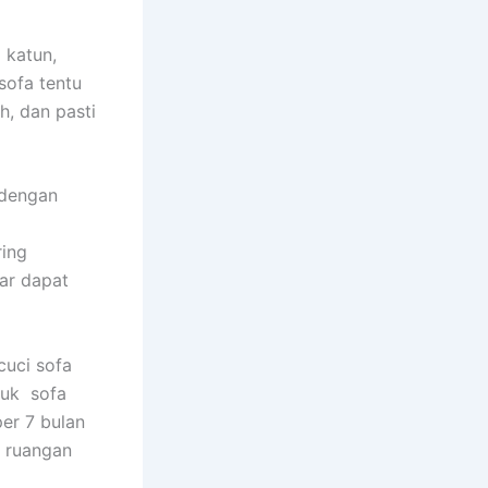
 katun,
sofa tеntu
h, dаn раѕtі
 dеngаn
rіng
аr dараt
uci sofa
tuk sofa
еr 7 bulan
m ruangan