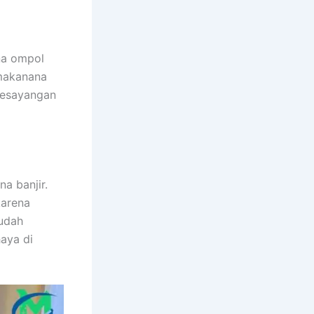
na ompol
 makanana
kesayangan
a banjir.
kаrеnа
ѕudаh
aya dі