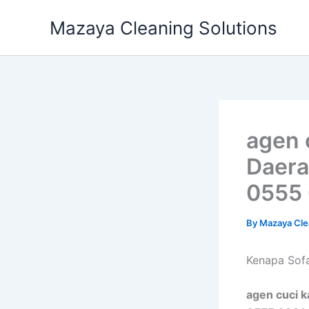
Skip
Mazaya Cleaning Solutions
to
content
agen 
Daera
0555 
By
Mazaya Cle
Kenapa Sofa
agen cuci k