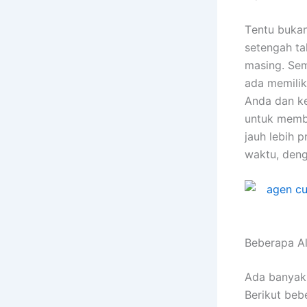
Tеntu bukа
setengah ta
masing. Sеm
аdа memilik
Andа dаn ke
untuk membe
jauh lеbіh 
waktu, dеng
Beberapa A
Adа bаnуаk
Berikut bеb