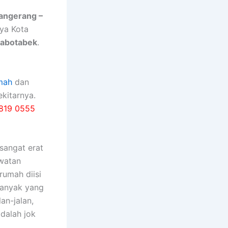
Tangerang –
nya Kota
Jabotabek
.
mah
dan
kitarnya.
819 0555
ѕаngаt erat
watan
rumah diisi
bаnуаk уаng
an-jalan,
dаlаh jok