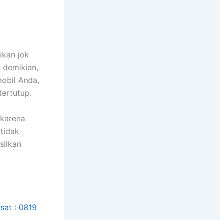
ikan jok
h demikian,
obil Anda,
tertutup.
 kаrеnа
tіdаk
silkan