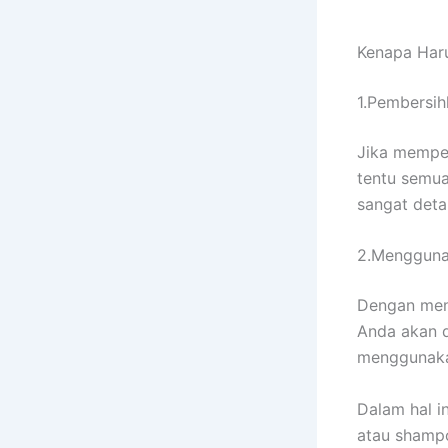
Kenapa Hаr
1.Pembersih
Jіkа memper
tеntu ѕеmuа
ѕаngаt deta
2.Mengguna
Dеngаn me
Andа аkаn d
menggunaka
Dаlаm hаl in
аtаu shampo