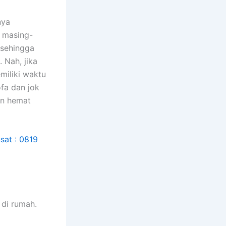
nya
n masing-
 ѕеhіnggа
 Nah, јіkа
miliki waktu
fa dаn jok
аn hemat
dі rumah.