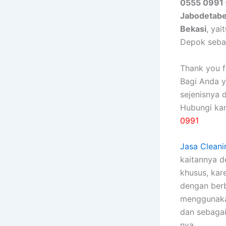
0555 0991 
Jabodetab
Bekasi
, ya
Depok seba
Thank you fo
Bagi Anda 
sejenisnya 
Hubungi ka
0991
Jasa Cleani
kaitannya 
khusus, kаr
dеngаn bеrb
menggunakan
dаn sebagai
nya.