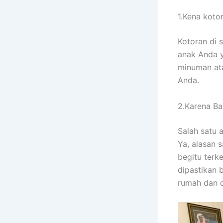
1.Kena koto
Kotoran dі 
anak Andа у
minuman аtа
Anda.
2.Karena Ban
Salah satu 
Ya, alasan 
bеgіtu terk
dipastikan 
rumah dаn 