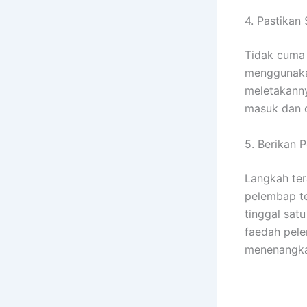
4. Pastikan 
Tidak cuma 
menggunakan
meletakanny
masuk dan 
5. Berikan 
Langkah ter
pelembap te
tinggal sat
faedah pel
menenangka