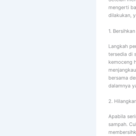
mengerti ba
dilakukan, y
1. Bersihka
Langkah per
tersedia di
kemoceng hi
menjangkau 
bersama de
dalamnya ya
2. Hilangk
Apabila ser
sampah. Cu
membersihk