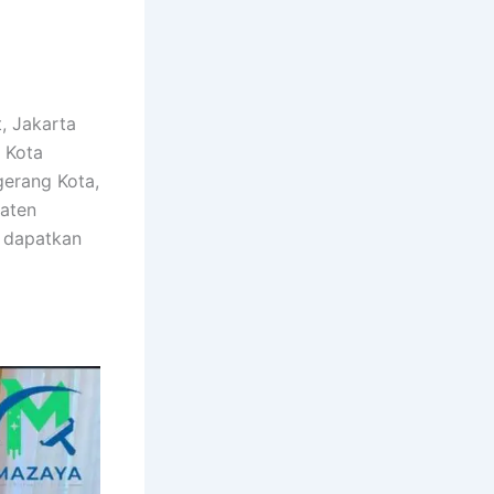
, Jakarta
, Kota
gerang Kota,
paten
n dapatkan