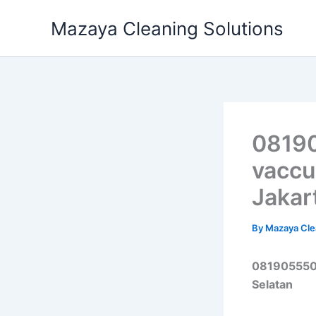
Skip
Mazaya Cleaning Solutions
to
content
08190
vaccu
Jakar
By
Mazaya Cle
0819055509
Selatan