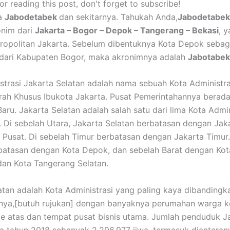
r reading this post, don't forget to subscribe!
ga
Jabodetabek
dan sekitarnya. Tahukah Anda,
Jabodetabek
onim dari
Jakarta – Bogor – Depok – Tangerang – Bekasi
, 
ropolitan Jakarta. Sebelum dibentuknya Kota Depok sebag
dari Kabupaten Bogor, maka akronimnya adalah
Jabotabek
strasi Jakarta Selatan adalah nama sebuah Kota Administra
rah Khusus Ibukota Jakarta. Pusat Pemerintahannya berada
aru. Jakarta Selatan adalah salah satu dari lima Kota Admin
. Di sebelah Utara, Jakarta Selatan berbatasan dengan Jak
 Pusat. Di sebelah Timur berbatasan dengan Jakarta Timur.
batasan dengan Kota Depok, dan sebelah Barat dengan Kot
an Kota Tangerang Selatan.
atan adalah Kota Administrasi yang paling kaya dibanding
nnya,[butuh rujukan] dengan banyaknya perumahan warga k
 atas dan tempat pusat bisnis utama. Jumlah penduduk J
a tahun 2018 sebanyak 2.296.977 jiwa, termasuk diantaran