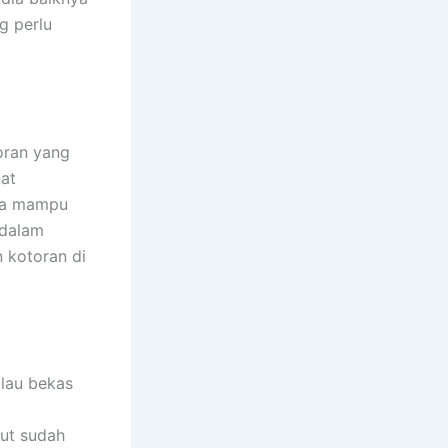
g perlu
oran yang
kat
nya mampu
 dalam
 kotoran di
lau bekas
ut sudah