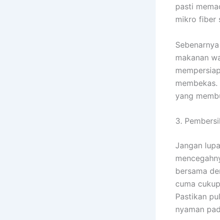
pasti memad
mikro fiber 
Sebenarnya 
makanan wak
mempersiap
membekas. S
yang membu
3. Pembersi
Jangan lupa
mencegahnya
bersama de
cuma cukup
Pastikan pu
nyaman pada