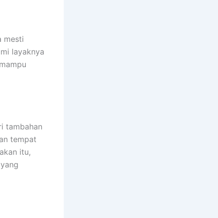
a mesti
ami layaknya
i mampu
ri tambahan
tan tempat
akan itu,
 yang