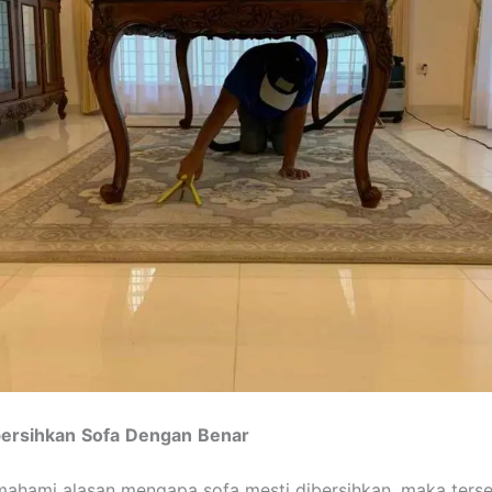
ersihkan
Sofa
Dengan
Benar
ahami alasan mengapa sofa mesti dibersihkan, maka terse