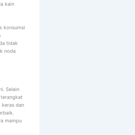
la kain
ak konsumsi
n
da tidak
ak noda
i. Selain
 terangkat
 keras dan
rbaik.
nya mampu