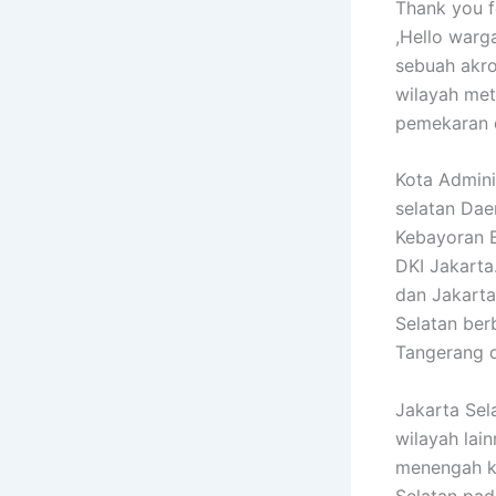
Thank you fo
,Hello war
sebuah akr
wilayah met
pemekaran 
Kota Admini
selatan Dae
Kebayoran B
DKI Jakarta
dan Jakarta
Selatan ber
Tangerang d
Jakarta Sel
wilayah lai
menengah ke
Selatan pad