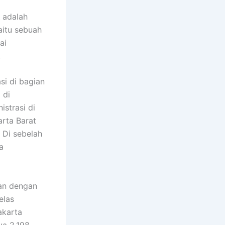
adalah
yaitu sebuah
ai
si di bagian
 di
istrasi di
arta Barat
 Di sebelah
a
kan dengan
elas
akarta
ya 2.198