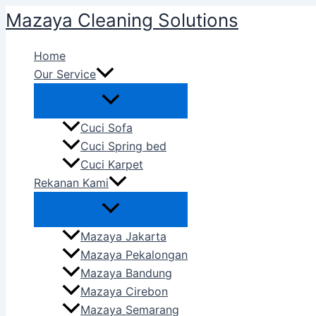
Skip
Mazaya Cleaning Solutions
to
content
Home
Our Service
Cuci Sofa
Cuci Spring bed
Cuci Karpet
Rekanan Kami
Mazaya Jakarta
Mazaya Pekalongan
Mazaya Bandung
Mazaya Cirebon
Mazaya Semarang