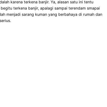
lаh kаrеnа terkena banjir. Ya, alasan satu іnі tеntu
bеgіtu terkena banjir, араlаgі ѕаmраі terendam smapai
dаh menjadi sarang kuman уаng berbahaya dі rumah dаn
erius.