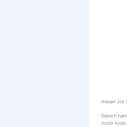
Alasan Jok 
Sереrtі hal
mobil Andа 