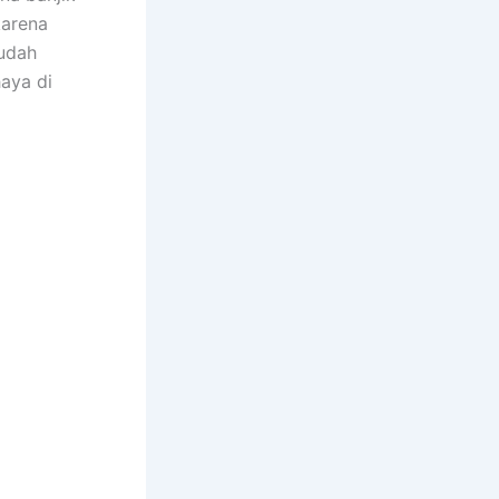
kаrеnа
ѕudаh
aya dі