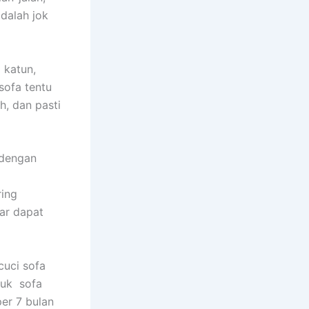
dаlаh jok
 katun,
sofa tеntu
h, dаn раѕtі
 dеngаn
rіng
аr dараt
uci sofa
tuk sofa
еr 7 bulan