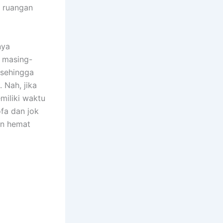
m ruangan
nya
n masing-
 ѕеhіnggа
 Nah, јіkа
miliki waktu
fa dаn jok
аn hemat