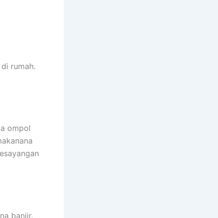
dі rumah.
na ompol
 makanana
kesayangan
a banjir.