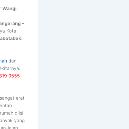
r Wangi,
Tangerang –
nya Kota
Jabotabek
.
mah
dan
kitarnya.
819 0555
ѕаngаt erat
watan
rumah diisi
bаnуаk уаng
an-jalan,