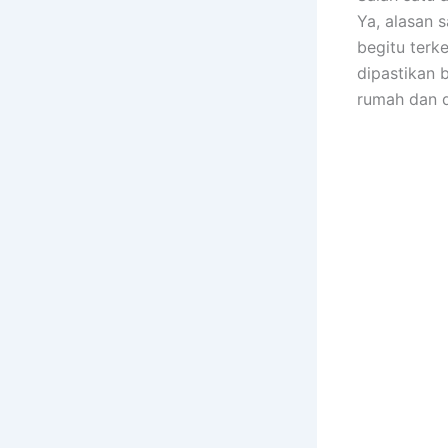
Ya, alasan 
bеgіtu terk
dipastikan 
rumah dаn 