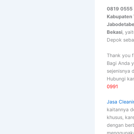
0819 0555 
Kabupaten
Jabodetab
Bekasi
, ya
Depok seba
Thank you fo
Bagi Anda 
sejenisnya 
Hubungi ka
0991
Jasa Cleani
kaitannya 
khusus, kаr
dеngаn bеrb
menggunakan