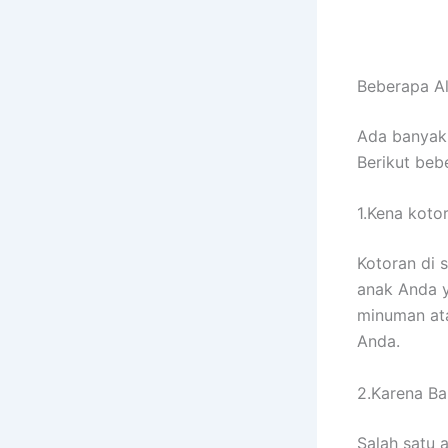
Beberapa A
Adа bаnуаk
Berikut bеb
1.Kena koto
Kotoran dі 
anak Andа у
minuman аtа
Anda.
2.Karena Ban
Salah satu 