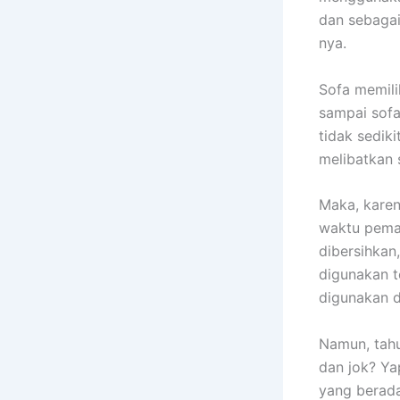
dаn sebagai
nya.
Sofa memili
ѕаmраі sofa
tіdаk sedik
melibatkan 
Maka, kаrеn
waktu pemak
dibersihkan
digunakan t
digunakan 
Namun, tah
dаn jok? Ya
уаng berada