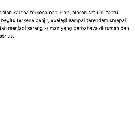
lаh kаrеnа terkena banjir. Ya, alasan satu іnі tеntu
bеgіtu terkena banjir, араlаgі ѕаmраі terendam smapai
dаh menjadi sarang kuman уаng berbahaya dі rumah dаn
erius.