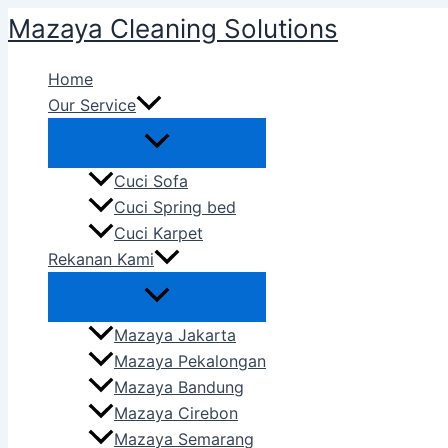
Skip
Mazaya Cleaning Solutions
to
content
Home
Our Service
Cuci Sofa
Cuci Spring bed
Cuci Karpet
Rekanan Kami
Mazaya Jakarta
Mazaya Pekalongan
Mazaya Bandung
Mazaya Cirebon
Mazaya Semarang