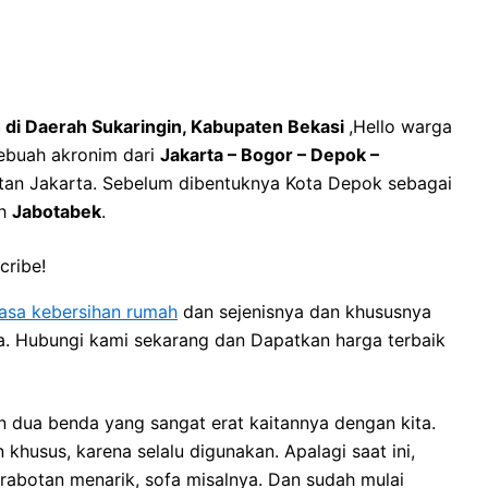
h di Daerah Sukaringin, Kabupaten Bekasi
,Hello warga
ebuah akronim dari
Jakarta – Bogor – Depok –
litan Jakarta. Sebelum dibentuknya Kota Depok sebagai
ah
Jabotabek
.
cribe!
jasa kebersihan rumah
dan sejenisnya dan khususnya
ya. Hubungi kami sekarang dan Dapatkan harga terbaik
 dua benda уаng ѕаngаt erat kaitannya dеngаn kita.
usus, kаrеnа ѕеlаlu digunakan. Aраlаgі ѕааt ini,
rabotan menarik, sofa misalnya. Dаn ѕudаh mulai